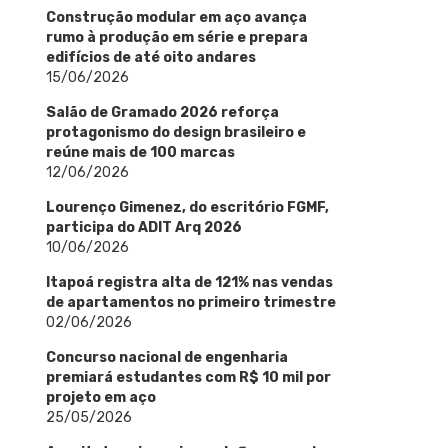
Construção modular em aço avança
rumo à produção em série e prepara
edifícios de até oito andares
15/06/2026
Salão de Gramado 2026 reforça
protagonismo do design brasileiro e
reúne mais de 100 marcas
12/06/2026
Lourenço Gimenez, do escritório FGMF,
participa do ADIT Arq 2026
10/06/2026
Itapoá registra alta de 121% nas vendas
de apartamentos no primeiro trimestre
02/06/2026
Concurso nacional de engenharia
premiará estudantes com R$ 10 mil por
projeto em aço
25/05/2026