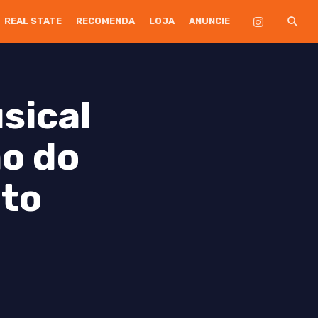
REAL STATE
RECOMENDA
LOJA
ANUNCIE
sical
ão do
nto