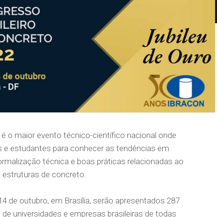
é o maior evento técnico-científico nacional onde
es e estudantes para conhecer as tendências em
ormalização técnica e boas práticas relacionadas ao
 estruturas de concreto.
a 14 de outubro, em Brasília, serão apresentados 287
 de universidades e empresas brasileiras de todas