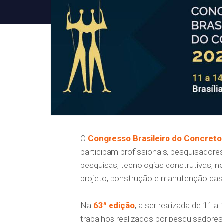
O
Congresso Brasileiro do Concreto
participam profissionais, pesquisador
pesquisas, tecnologias construtivas, n
projeto, construção e manutenção das
Na
63ª edição
, a ser realizada de 11 
trabalhos realizados por pesquisadores