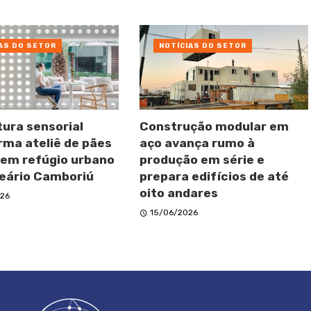
AS DO SETOR
NOTÍCIAS DO SETOR
tura sensorial
Construção modular em
rma ateliê de pães
aço avança rumo à
 em refúgio urbano
produção em série e
eário Camboriú
prepara edifícios de até
oito andares
26
15/06/2026