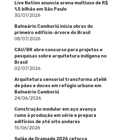
Live Nation anuncia arena multiuso de R$
1,5 bilhão em São Paulo
30/07/2026
Balneário Camboriú inicia obras do
primeiro edifício-árvore do Brasil
08/07/2026
CAU/BR abre concurso para projetos e
pesquisas sobre arquitetura indígena no
Brasil
02/07/2026
Arquitetura sensorial transforma ateliê
de pães e doces em refúgio urbano em
Balneário Camboriú
24/06/2026
Construção modular em aço avança
rumo à produção em série e prepara
edifícios de até oito andares
15/06/2026
Salão de Gramado 2026 reforça