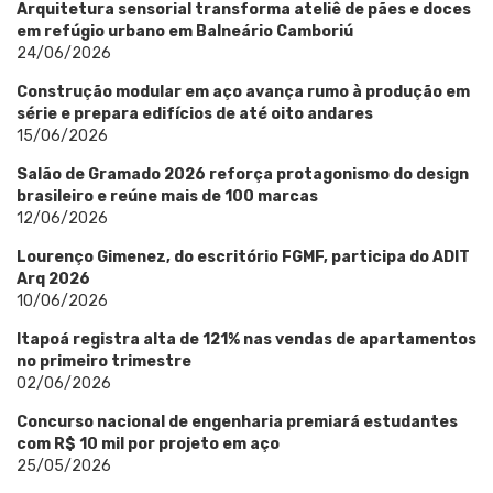
Arquitetura sensorial transforma ateliê de pães e doces
em refúgio urbano em Balneário Camboriú
24/06/2026
Construção modular em aço avança rumo à produção em
série e prepara edifícios de até oito andares
15/06/2026
Salão de Gramado 2026 reforça protagonismo do design
brasileiro e reúne mais de 100 marcas
12/06/2026
Lourenço Gimenez, do escritório FGMF, participa do ADIT
Arq 2026
10/06/2026
Itapoá registra alta de 121% nas vendas de apartamentos
no primeiro trimestre
02/06/2026
Concurso nacional de engenharia premiará estudantes
com R$ 10 mil por projeto em aço
25/05/2026