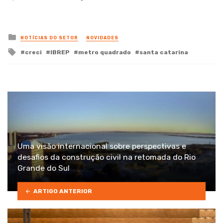
Posted
NOTÍCIAS DO SETOR
NOVIDADES
in
Tagged
creci
IBREP
metro quadrado
santa catarina
with
Uma visão internacional sobre perspectivas e
desafios da construção civil na retomada do Rio
Grande do Sul
ARTIGO ANTERIOR