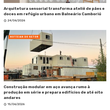
Arquitetura sensorial transforma ateliê de pães e
doces em refúgio urbano em Balneário Camboriú
24/06/2026
NOTÍCIAS DO SETOR
Construção modular em aço avança rumo à
produção em série e prepara edifícios de até oito
andares
15/06/2026