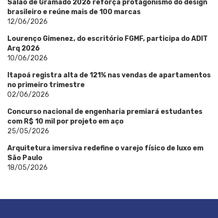
Salão de Gramado 2026 reforça protagonismo do design
brasileiro e reúne mais de 100 marcas
12/06/2026
Lourenço Gimenez, do escritório FGMF, participa do ADIT
Arq 2026
10/06/2026
Itapoá registra alta de 121% nas vendas de apartamentos
no primeiro trimestre
02/06/2026
Concurso nacional de engenharia premiará estudantes
com R$ 10 mil por projeto em aço
25/05/2026
Arquitetura imersiva redefine o varejo físico de luxo em
São Paulo
18/05/2026