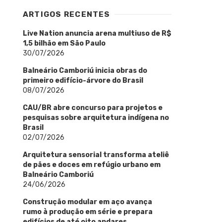
ARTIGOS RECENTES
Live Nation anuncia arena multiuso de R$
1,5 bilhão em São Paulo
30/07/2026
Balneário Camboriú inicia obras do
primeiro edifício-árvore do Brasil
08/07/2026
CAU/BR abre concurso para projetos e
pesquisas sobre arquitetura indígena no
Brasil
02/07/2026
Arquitetura sensorial transforma ateliê
de pães e doces em refúgio urbano em
Balneário Camboriú
24/06/2026
Construção modular em aço avança
rumo à produção em série e prepara
edifícios de até oito andares