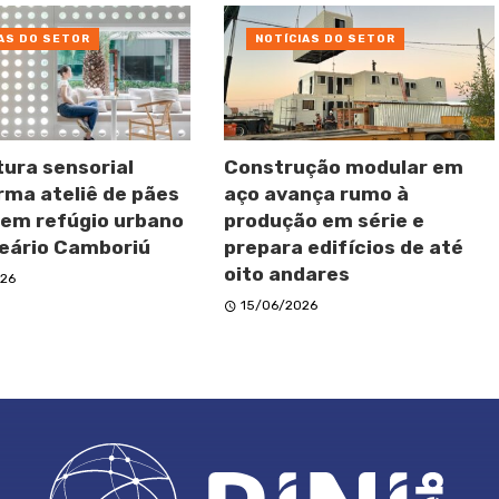
AS DO SETOR
NOTÍCIAS DO SETOR
tura sensorial
Construção modular em
rma ateliê de pães
aço avança rumo à
 em refúgio urbano
produção em série e
eário Camboriú
prepara edifícios de até
oito andares
26
15/06/2026