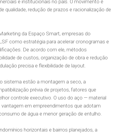
merciais e institucionais no país. O movimento é
e qualidade, redução de prazos e racionalização de
 Marketing da Espaço Smart, empresas do
 LSF como estratégia para acelerar cronogramas e
ificações. De acordo com ele, métodos
ibilidade de custos, organização de obra e redução
ulação precisa e flexibilidade de layout.
s do sistema estão a montagem a seco, a
tibilização prévia de projetos, fatores que
lhor controle executivo. O uso do aço — material
mo vantagem em empreendimentos que adotam
e consumo de água e menor geração de entulho.
domínios horizontais e bairros planejados, a