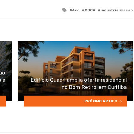
Tagged
Aço
CBCA
industrializacao
with
ção
s e
Edifício Quadri amplia oferta residencial
no Bom Retiro, em Curitiba
PRÓXIMO ARTIGO