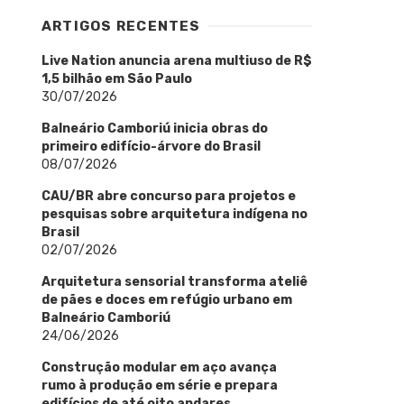
ARTIGOS RECENTES
Live Nation anuncia arena multiuso de R$
1,5 bilhão em São Paulo
30/07/2026
Balneário Camboriú inicia obras do
primeiro edifício-árvore do Brasil
08/07/2026
CAU/BR abre concurso para projetos e
pesquisas sobre arquitetura indígena no
Brasil
02/07/2026
Arquitetura sensorial transforma ateliê
de pães e doces em refúgio urbano em
Balneário Camboriú
24/06/2026
Construção modular em aço avança
rumo à produção em série e prepara
edifícios de até oito andares