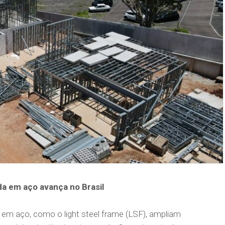
da em aço avança no Brasil
 em aço, como o light steel frame (LSF), ampliam