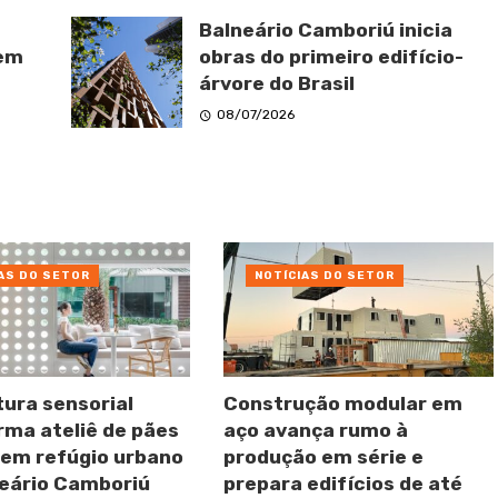
Balneário Camboriú inicia
 em
obras do primeiro edifício-
árvore do Brasil
08/07/2026
AS DO SETOR
NOTÍCIAS DO SETOR
tura sensorial
Construção modular em
rma ateliê de pães
aço avança rumo à
 em refúgio urbano
produção em série e
eário Camboriú
prepara edifícios de até