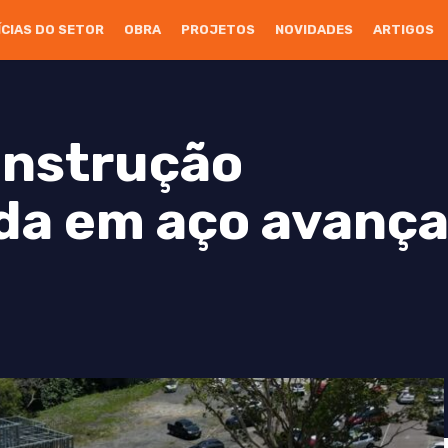
ÍCIAS DO SETOR
OBRA
PROJETOS
NOVIDADES
ARTIGOS
onstrução
ada em aço avança