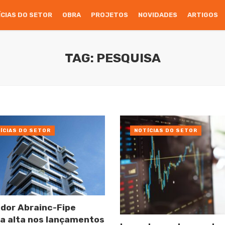
ÍCIAS DO SETOR
OBRA
PROJETOS
NOVIDADES
ARTIGOS
TAG: PESQUISA
ÍCIAS DO SETOR
NOTÍCIAS DO SETOR
ador Abrainc-Fipe
a alta nos lançamentos