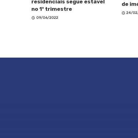
residenciais segue estável
de im
no 1º trimestre
24/02
09/06/2022